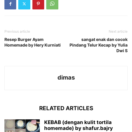
Previous article
Next article
Resep Burger Ayam
sangat enak dan cocok
Homemade by Hery Kurniati
Pindang Telur Kecap by Yulia
Dwi S
dimas
RELATED ARTICLES
KEBAB (dengan kulit tortila
homemade) by shafur.bajry