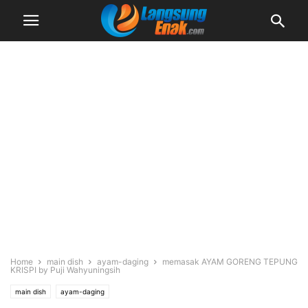
Home
main dish
ayam-daging
memasak AYAM GORENG TEPUNG
KRISPI by Puji Wahyuningsih
main dish
ayam-daging