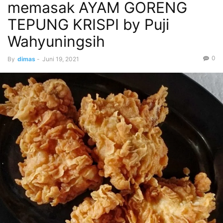
memasak AYAM GORENG
TEPUNG KRISPI by Puji
Wahyuningsih
0
By
dimas
-
Juni 19, 2021