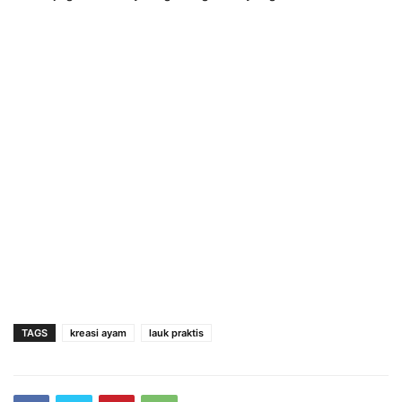
TAGS
kreasi ayam
lauk praktis