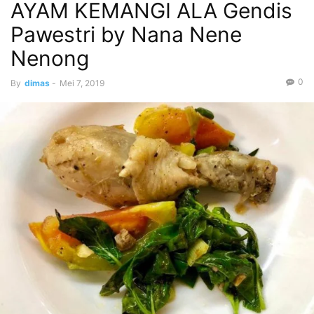
AYAM KEMANGI ALA Gendis
Pawestri by Nana Nene
Nenong
0
By
dimas
-
Mei 7, 2019