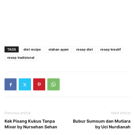
TAGS
diet recipe
olahan ayam
resep diet
resep kreatif
resep tradisional
Previous article
Next article
Kek Pisang Kukus Tanpa
Bubur Sumsum dan Mutiara
Mixer by Nursehan Sehan
by Uci Nurdianah