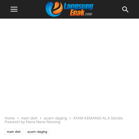
Home
main dish
ayam-daging
AYAM KEMANGI ALA Gendis
Pawestri by Nana Nene Nenong
main dish
ayam-daging