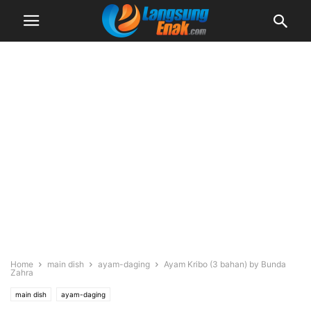
Home
main dish
ayam-daging
Ayam Kribo (3 bahan) by Bunda
Zahra
main dish
ayam-daging