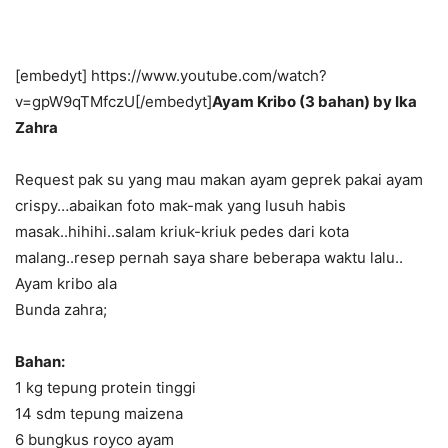
[embedyt] https://www.youtube.com/watch?
v=gpW9qTMfczU[/embedyt]
Ayam Kribo (3 bahan) by Ika
Zahra
Request pak su yang mau makan ayam geprek pakai ayam
crispy…abaikan foto mak-mak yang lusuh habis
masak..hihihi..salam kriuk-kriuk pedes dari kota
malang..resep pernah saya share beberapa waktu lalu..
Ayam kribo ala
Bunda zahra;
Bahan:
1 kg tepung protein tinggi
14 sdm tepung maizena
6 bungkus royco ayam