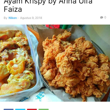
Ayam Krispy by Arina Ulfa
Faiza
0
By
Niken
-
Agustus 9, 2018