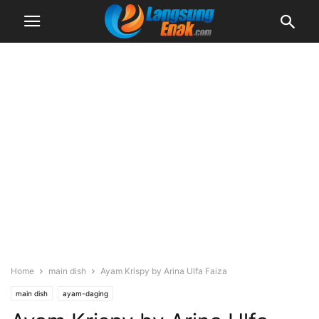
Home
main dish
Ayam Krispy by Arina Ulfa Faiza
main dish
ayam-daging