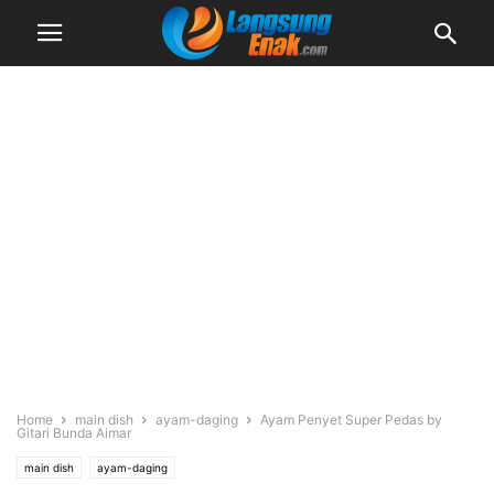
Home
main dish
ayam-daging
Ayam Penyet Super Pedas by
Gitari Bunda Aimar
main dish
ayam-daging