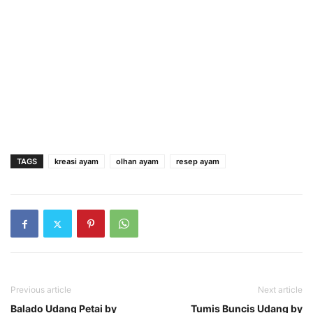
TAGS
kreasi ayam
olhan ayam
resep ayam
Previous article
Next article
Balado Udang Petai by
Tumis Buncis Udang by