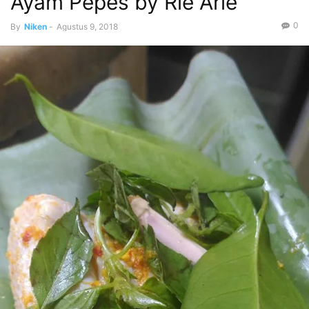
Ayam Pepes by Rie Arie
0
By
Niken
-
Agustus 9, 2018