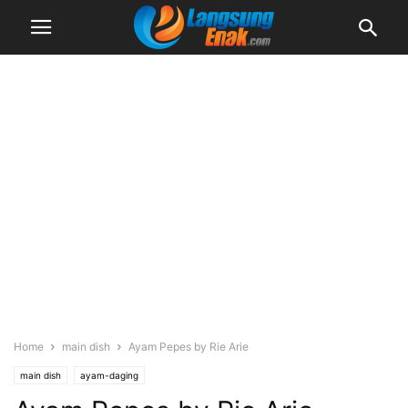
Home
main dish
Ayam Pepes by Rie Arie
main dish
ayam-daging