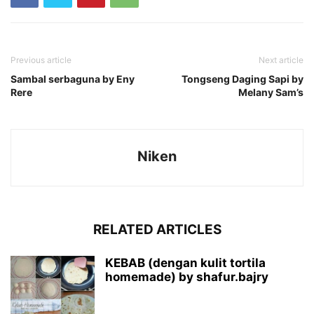
Previous article
Next article
Sambal serbaguna by Eny
Tongseng Daging Sapi by
Rere
Melany Sam’s
Niken
RELATED ARTICLES
KEBAB (dengan kulit tortila
homemade) by shafur.bajry