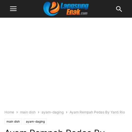
Home
main dish
ayam-daging
Ayam Rempah Pedas By Yanti Rio
main dish
ayam-daging