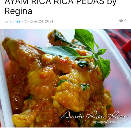
AYAM RICA RICA PEDAS by
Regina
0
By
dimas
-
Oktober 24, 2021