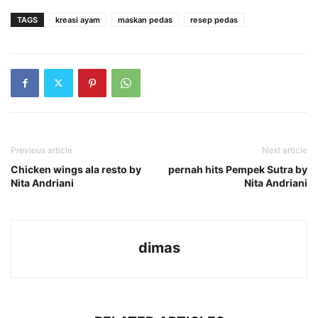
TAGS
kreasi ayam
maskan pedas
resep pedas
Previous article
Next article
Chicken wings ala resto by
pernah hits Pempek Sutra by
Nita Andriani
Nita Andriani
dimas