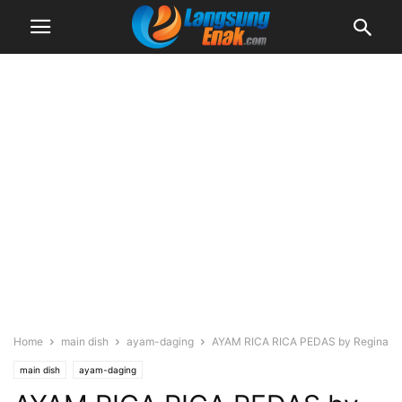
Home
main dish
ayam-daging
AYAM RICA RICA PEDAS by Regina
main dish
ayam-daging