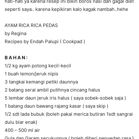
hati-hati ya karena resep ini bikin boros nasi dan gagal diet
seperti saya.. karena kepikiran kalo kagak nambah..hehe
AYAM RICA RICA PEDAS
by Regina
Recipes by Endah Palupi ( Cookpad )
B A H A N :
1/2 kg ayam potong kecil-kecil
1 buah lemon/jeruk nipis
3 tangkai kemangi petiki daunnya
2 batang serai ambil putihnya cincang halus
5 lembar daun jeruk iris halus ( saya sobek-sobek saja )
1 batang daun bawang rajang kasar ( saya skip )
1/2 sdt lada bubuk (boleh pakai merica butiran 1sdt sangrai
dulu biar enak)
400 – 500 ml air
Gula dan Garam secukupnya ( boleh diberi penyedap rasa )