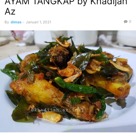
AYAM TANGKAP by Khadijah
Az
0
By
dimas
-
Januari 1, 2021