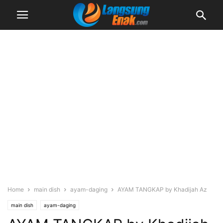
Home
main dish
ayam-daging
AYAM TANGKAP by Khadijah Az
main dish
ayam-daging