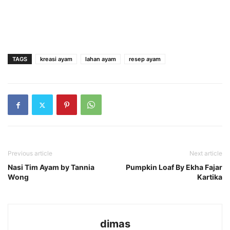
TAGS
kreasi ayam
lahan ayam
resep ayam
Previous article
Next article
Nasi Tim Ayam by Tannia
Pumpkin Loaf By Ekha Fajar
Wong
Kartika
dimas