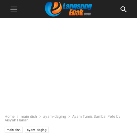
Home
main dish
ayam-daging
Ayam Tumis Sambal Pete by
Aisyah Harlan
main dish
ayam-daging