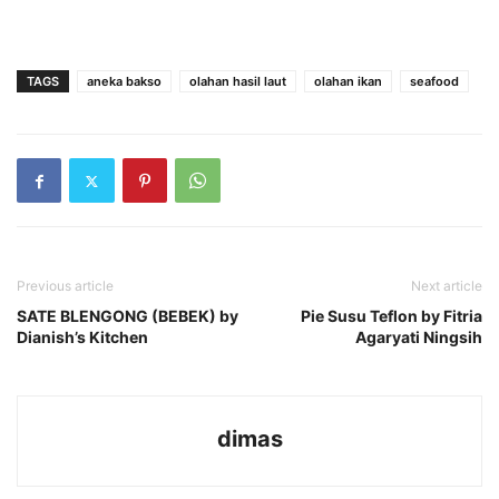
TAGS
aneka bakso
olahan hasil laut
olahan ikan
seafood
Previous article
Next article
SATE BLENGONG (BEBEK) by
Pie Susu Teflon by Fitria
Dianish’s Kitchen
Agaryati Ningsih
dimas