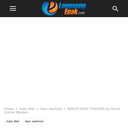
Home
main dish
ikan-seafood
BAKSO IKAN TENGGIRI by Novie
Kurnia Wardani
main dish
ikan-seafood