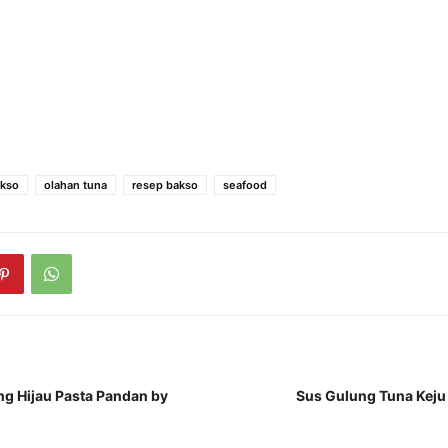
akso
olahan tuna
resep bakso
seafood
ng Hijau Pasta Pandan by
Sus Gulung Tuna Keju 