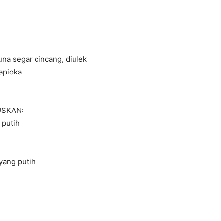
una segar cincang, diulek
apioka
USKAN:
 putih
yang putih