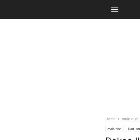
Home
main dish
main dish
ikan-se