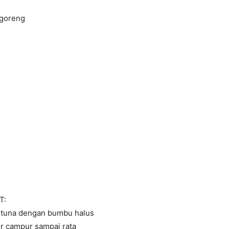
goreng
T:
 tuna dengan bumbu halus
r campur sampai rata