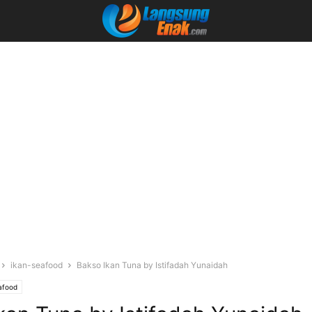
ikan-seafood
Bakso Ikan Tuna by Istifadah Yunaidah
afood