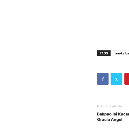
TAGS
aneka b
Previous article
Bakpao isi Kaca
Gracia Angel