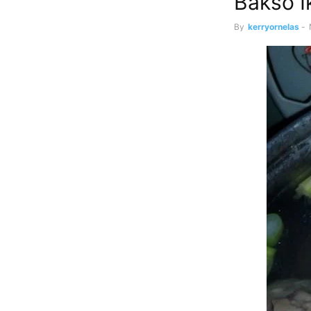
Bakso I
By
kerryornelas
-