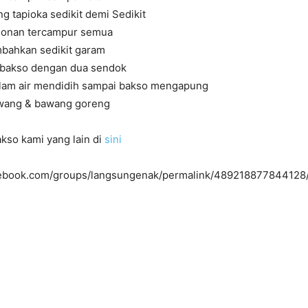
 tapioka sedikit demi Sedikit
donan tercampur semua
mbahkan sedikit garam
 bakso dengan dua sendok
lam air mendidih sampai bakso mengapung
awang & bawang goreng
kso kami yang lain di
sini
cebook.com/groups/langsungenak/permalink/489218877844128