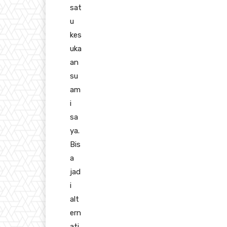
sat
u
kes
uka
an
su
am
i
sa
ya.
Bis
a
jad
i
alt
ern
ati