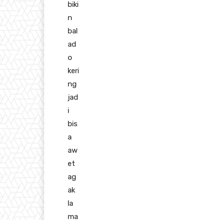
biki
n
bal
ad
o
keri
ng
jad
i
bis
a
aw
et
ag
ak
la
ma