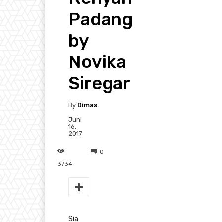
Padang
by
Novika
Siregar
By
Dimas
Juni
16,
2017
0
3734
Sia