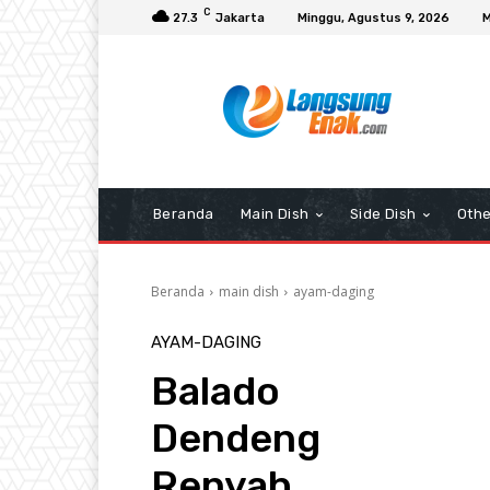
C
27.3
Jakarta
Minggu, Agustus 9, 2026
M
Beranda
Main Dish
Side Dish
Othe
Beranda
main dish
ayam-daging
AYAM-DAGING
Balado
Dendeng
Renyah