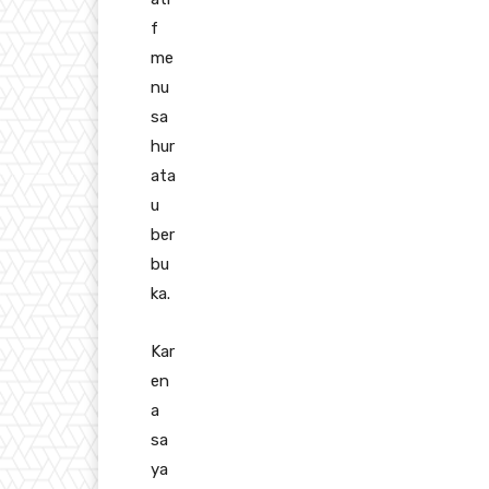
f
me
nu
sa
hur
ata
u
ber
bu
ka.
Kar
en
a
sa
ya