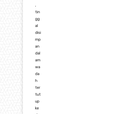
,
tin
gg
al
disi
mp
an
dal
am
wa
da
h
ter
tut
up
ke