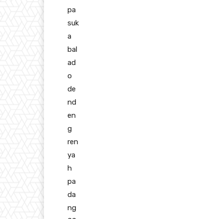
pa
suk
a
bal
ad
o
de
nd
en
g
ren
ya
h
pa
da
ng