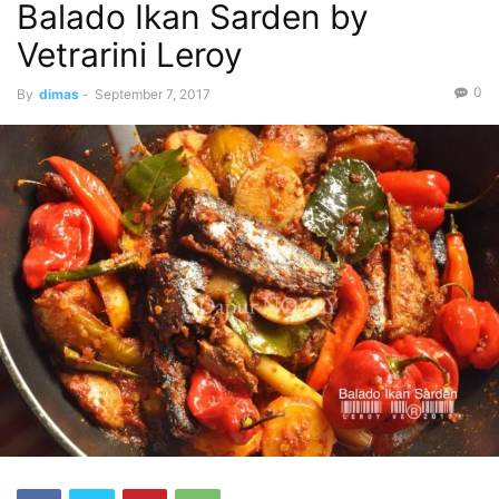
Balado Ikan Sarden by
Vetrarini Leroy
0
By
dimas
-
September 7, 2017