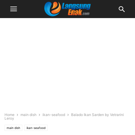
Home
main dish
ikan-seafood
Balado Ikan Sarden by Vetrarini
Leroy
main dish
ikan-seafood