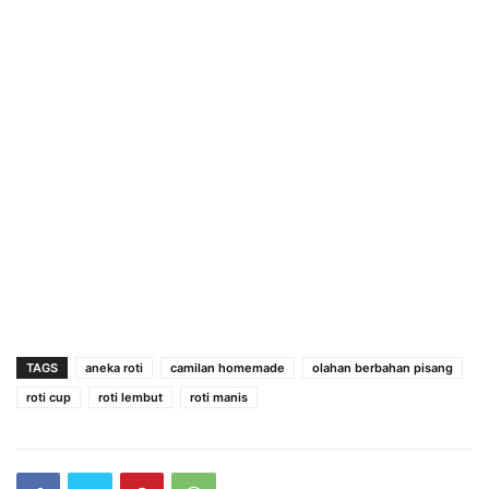
TAGS
aneka roti
camilan homemade
olahan berbahan pisang
roti cup
roti lembut
roti manis