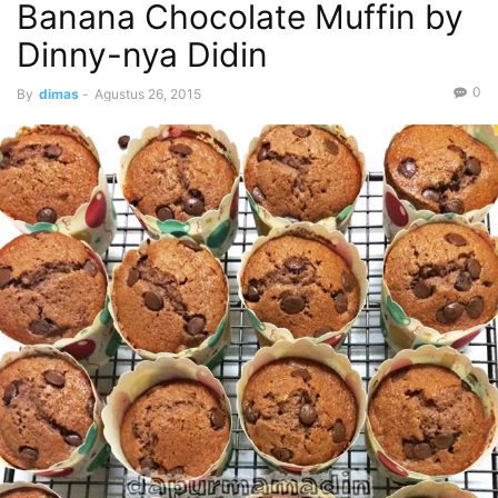
Banana Chocolate Muffin by
Dinny-nya Didin
0
By
dimas
-
Agustus 26, 2015