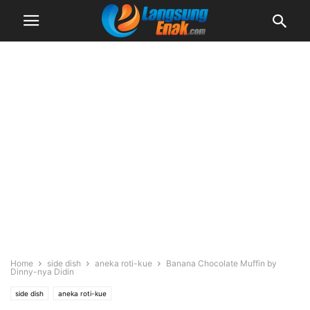
Home
side dish
aneka roti-kue
Banana Chocolate Muffin by
Dinny-nya Didin
side dish
aneka roti-kue