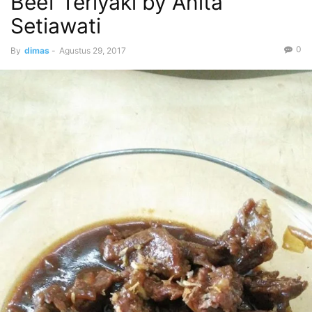
Beef Teriyaki by Anita
Setiawati
0
By
dimas
-
Agustus 29, 2017