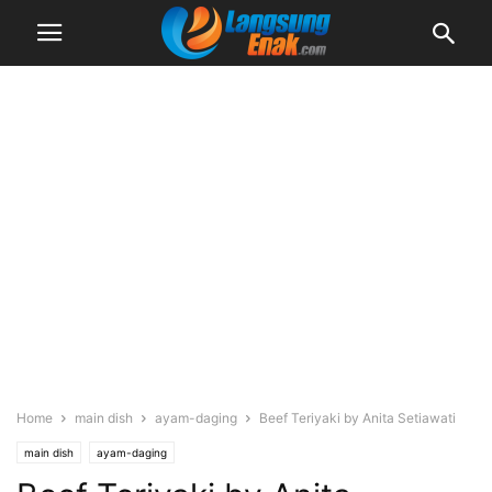
Home
main dish
ayam-daging
Beef Teriyaki by Anita Setiawati
main dish
ayam-daging