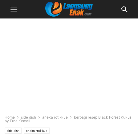
Home
side dish
aneka roti-kue
berbagi resep Black Forest Kukus
by Erna Kemall
side dish
aneka roti-kue