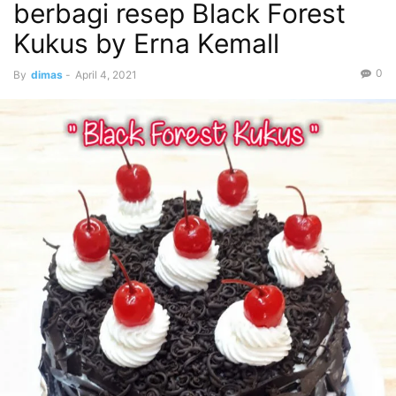
berbagi resep Black Forest
Kukus by Erna Kemall
0
By
dimas
-
April 4, 2021