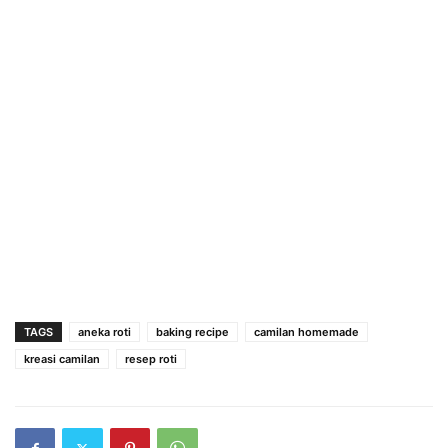
TAGS
aneka roti
baking recipe
camilan homemade
kreasi camilan
resep roti