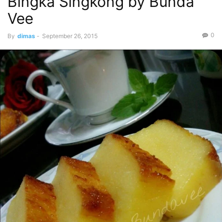
Bingka Singkong by Bunda
Vee
0
By
dimas
-
September 26, 2015