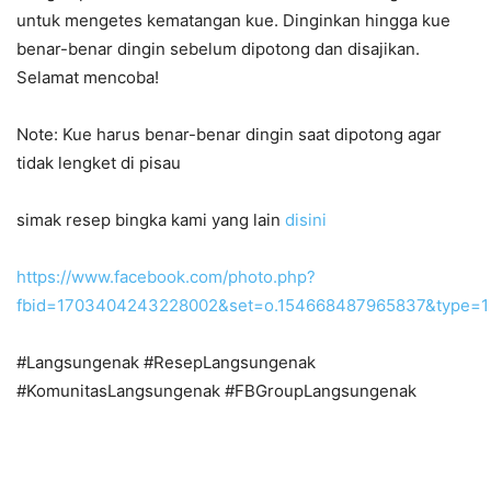
untuk mengetes kematangan kue. Dinginkan hingga kue
benar-benar dingin sebelum dipotong dan disajikan.
Selamat mencoba!
Note: Kue harus benar-benar dingin saat dipotong agar
tidak lengket di pisau
simak resep bingka kami yang lain
disini
https://www.facebook.com/photo.php?
fbid=1703404243228002&set=o.154668487965837&type=1
#Langsungenak #ResepLangsungenak
#KomunitasLangsungenak #FBGroupLangsungenak