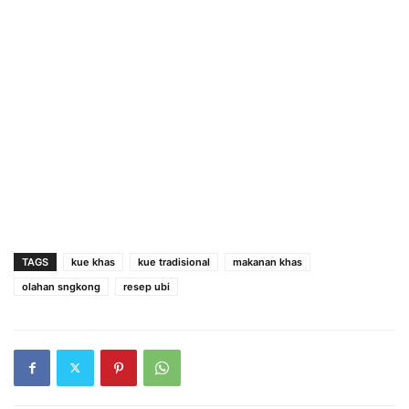
TAGS
kue khas
kue tradisional
makanan khas
olahan sngkong
resep ubi