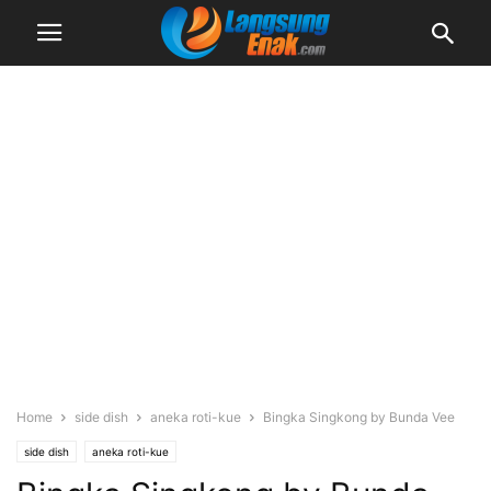
Home
side dish
aneka roti-kue
Bingka Singkong by Bunda Vee
side dish
aneka roti-kue