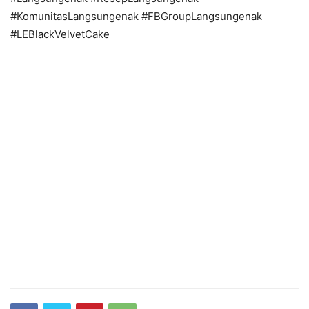
#KomunitasLangsungenak #FBGroupLangsungenak
#LEBlackVelvetCake