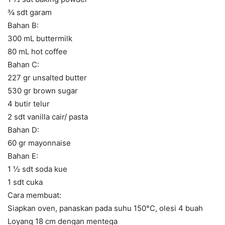
¾ sdt garam
Bahan B:
300 mL buttermilk
80 mL hot coffee
Bahan C:
227 gr unsalted butter
530 gr brown sugar
4 butir telur
2 sdt vanilla cair/ pasta
Bahan D:
60 gr mayonnaise
Bahan E:
1 ½ sdt soda kue
1 sdt cuka
Cara membuat:
Siapkan oven, panaskan pada suhu 150°C, olesi 4 buah
Loyang 18 cm dengan mentega