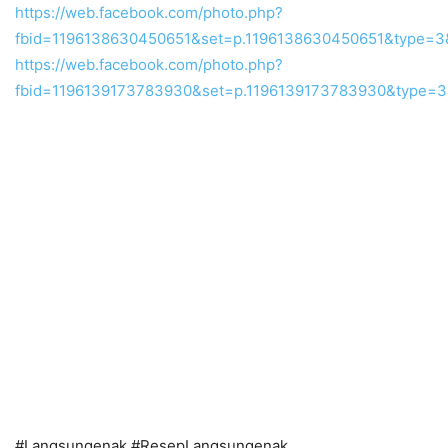
https://web.facebook.com/photo.php?
fbid=1196138630450651&set=p.1196138630450651&type=
https://web.facebook.com/photo.php?
fbid=1196139173783930&set=p.1196139173783930&type=
#Langsungenak #ResepLangsungenak