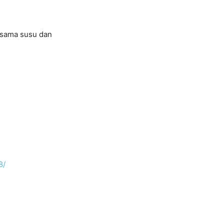
rsama susu dan
8/