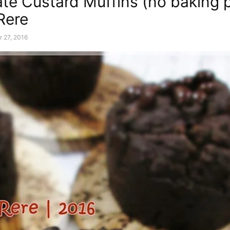
te Custard Muffins (no baking 
Rere
r 27, 2016