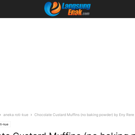
aneka roti-kue
Chocolate Custard Muffins (no baking powder) by Eny Rere
ti-kue