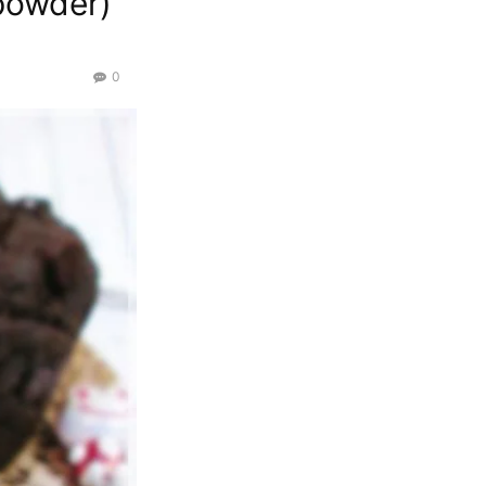
powder)
0