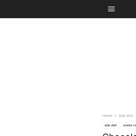
Home
side dish
side dish
aneka ro