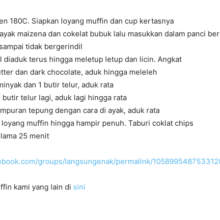
en 180C. Siapkan loyang muffin dan cup kertasnya
ayak maizena dan cokelat bubuk lalu masukkan dalam panci be
 sampai tidak bergerindil
 diaduk terus hingga meletup letup dan licin. Angkat
tter dan dark chocolate, aduk hingga meleleh
nyak dan 1 butir telur, aduk rata
utir telur lagi, aduk lagi hingga rata
mpuran tepung dengan cara di ayak, aduk rata
loyang muffin hingga hampir penuh. Taburi coklat chips
lama 25 menit
cebook.com/groups/langsungenak/permalink/105899548753312
fin kami yang lain di
sini