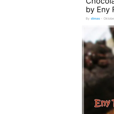
Chocola
by Eny 
By
dimas
-
Oktobe