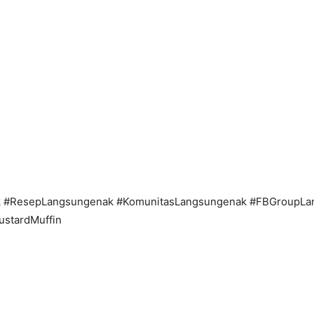
 #ResepLangsungenak #KomunitasLangsungenak #FBGroupLa
ustardMuffin