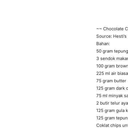
~~ Chocolate C
Source: Hesti’s
Bahan:
50 gram tepun
3 sendok makan
100 gram brown 
225 ml air bias
75 gram butter
125 gram dark c
75 ml minyak s
2 butir telur a
125 gram gula k
125 gram tepun
Coklat chips un