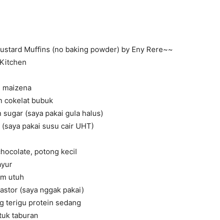
ustard Muffins (no baking powder) by Eny Rere~~
 Kitchen
g maizena
 cokelat bubuk
sugar (saya pakai gula halus)
a (saya pakai susu cair UHT)
hocolate, potong kecil
ayur
yam utuh
astor (saya nggak pakai)
g terigu protein sedang
tuk taburan