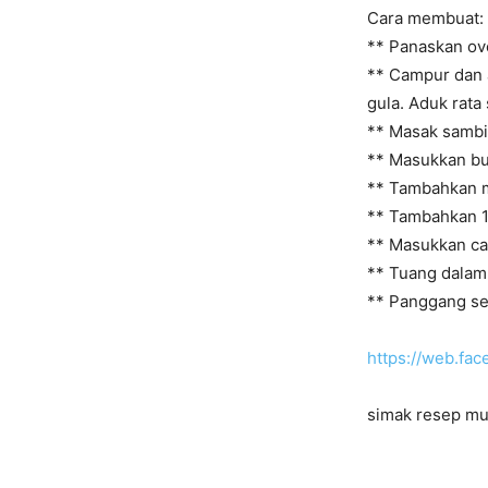
Cara membuat:
** Panaskan ov
** Campur dan 
gula. Aduk rata
** Masak sambil
** Masukkan bu
** Tambahkan mi
** Tambahkan 1 b
** Masukkan ca
** Tuang dalam 
** Panggang se
https://web.fa
simak resep muf