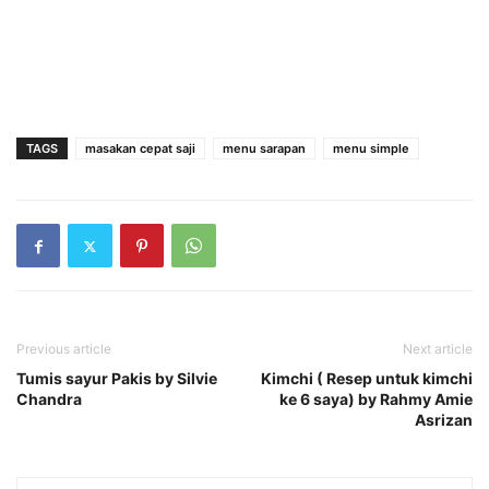
TAGS
masakan cepat saji
menu sarapan
menu simple
Previous article
Next article
Tumis sayur Pakis by Silvie
Kimchi ( Resep untuk kimchi
Chandra
ke 6 saya) by Rahmy Amie
Asrizan