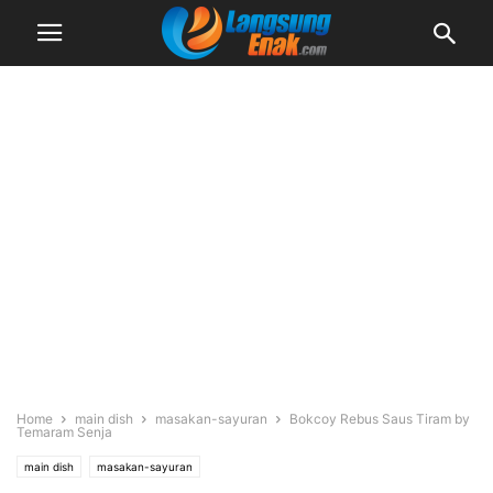
Home
main dish
masakan-sayuran
Bokcoy Rebus Saus Tiram by
Temaram Senja
main dish
masakan-sayuran