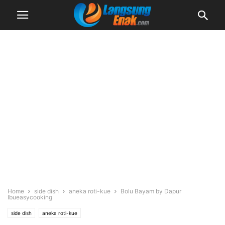
Home
side dish
aneka roti-kue
Bolu Bayam by Dapur
Ibueasycooking
side dish
aneka roti-kue