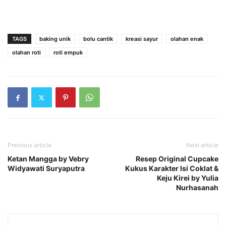
TAGS
baking unik
bolu cantik
kreasi sayur
olahan enak
olahan roti
roti empuk
Previous article
Next article
Ketan Mangga by Vebry
Resep Original Cupcake
Widyawati Suryaputra
Kukus Karakter Isi Coklat &
Keju Kirei by Yulia
Nurhasanah