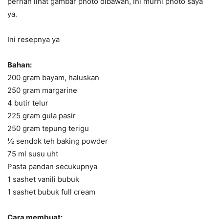
pernah lihat gambar photo dibawah, ini murni photo saya
ya.
Ini resepnya ya
Bahan:
200 gram bayam, haluskan
250 gram margarine
4 butir telur
225 gram gula pasir
250 gram tepung terigu
½ sendok teh baking powder
75 ml susu uht
Pasta pandan secukupnya
1 sashet vanili bubuk
1 sashet bubuk full cream
Cara membuat: