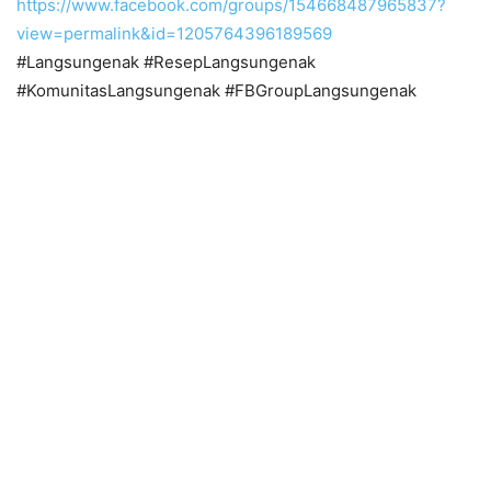
https://www.facebook.com/groups/154668487965837?
view=permalink&id=1205764396189569
#Langsungenak #ResepLangsungenak
#KomunitasLangsungenak #FBGroupLangsungenak