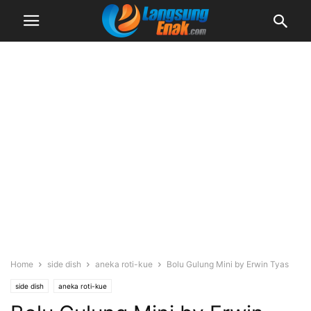
Home
side dish
aneka roti-kue
Bolu Gulung Mini by Erwin Tyas
side dish
aneka roti-kue