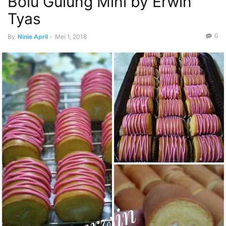
Bolu Gulung Mini by Erwin
Tyas
0
By
Ninie April
-
Mei 1, 2018