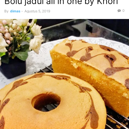
Bolu jadul all in one by Khori
0
By
dimas
-
Agustus 5, 2019