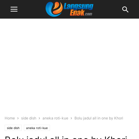
Home
side dish
aneka roti-kue
Bolu jadul all in one by Khori
side dish
aneka roti-kue