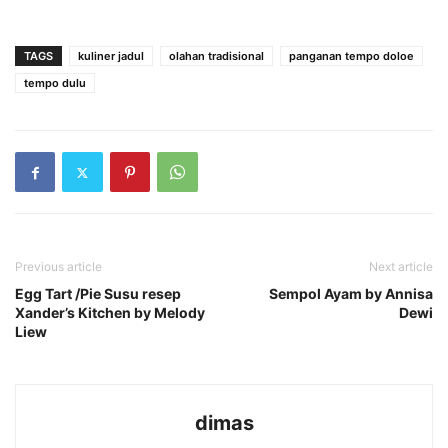
TAGS
kuliner jadul
olahan tradisional
panganan tempo doloe
tempo dulu
Previous article
Next article
Egg Tart /Pie Susu resep
Sempol Ayam by Annisa
Xander’s Kitchen by Melody
Dewi
Liew
dimas