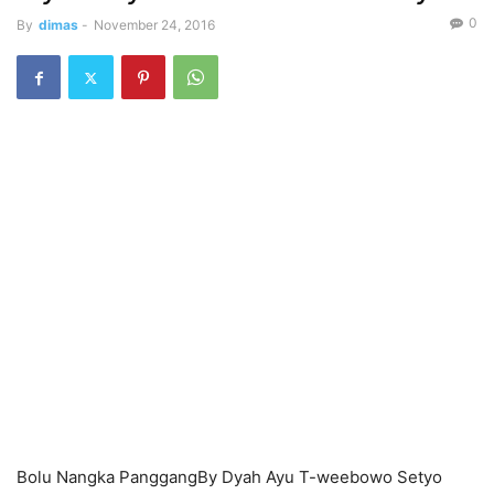
0
By
dimas
-
November 24, 2016
Bolu Nangka PanggangBy Dyah Ayu T-weebowo Setyo