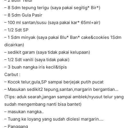
– 2 Butir Telur
– 8 Sdm tepung terigu (saya pakai segitig* Bir*)
– 8 Sdm Gula Pasir
– 100 ml santan/susu (saya pakai kar* 65ml+air)
– 1/2 Sdt SP
– 1 Sdm minyak (saya pakai Blu* Ban* cake&cookies 1Sdm
dicairkan)
– sedikit garam (saya tidak pakai kelupaan)
– 1/2 Sdt vanili (saya tidak pakai)
– 3 buah nangka iris kecil&tipis
Carbut :
– Kocok telur,gula,SP sampai berjejak putih pucat
– Masukan sedikit2 tepung,santan,margarin bergantian…
(Tips: aduk searah,jangan sampai amblek/nyusut telur yang
sudah mengembang nanti bisa bantet)
– masukan nangka..
– Tuang ke loyang yang sudah diolesi margarin….
– Panggang