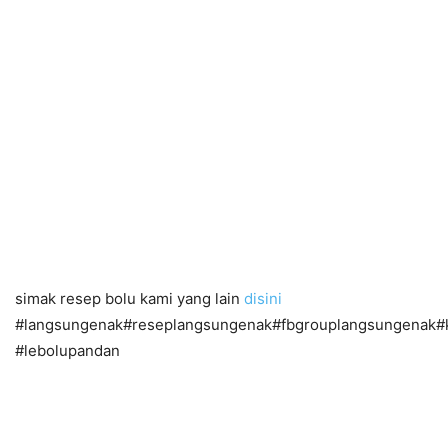
simak resep bolu kami yang lain
disini
#langsungenak#reseplangsungenak#fbgrouplangsungenak#
#lebolupandan