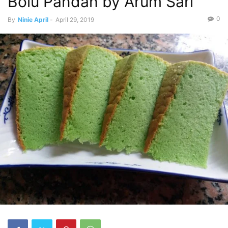
Bolu Pandan by Arum Sari
0
By
Ninie April
-
April 29, 2019