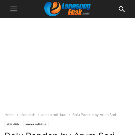
Home
side dish
aneka roti-kue
Bolu Pandan by Arum Sari
side dish
aneka roti-kue