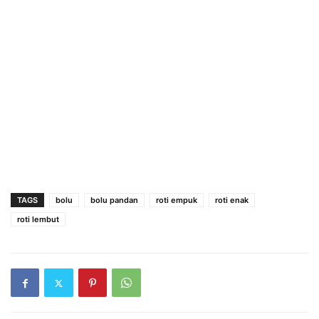
TAGS
bolu
bolu pandan
roti empuk
roti enak
roti lembut