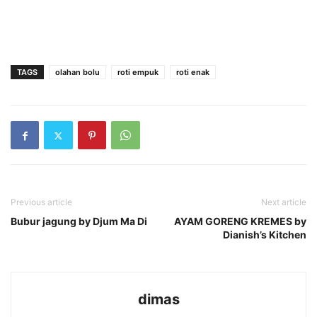
TAGS
olahan bolu
roti empuk
roti enak
Previous article
Next article
Bubur jagung by Djum Ma Di
AYAM GORENG KREMES by
Dianish’s Kitchen
dimas