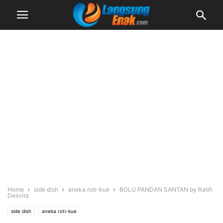
Home
side dish
aneka roti-kue
BOLU PANDAN SANTAN by Ratih
Desvita
side dish
aneka roti-kue