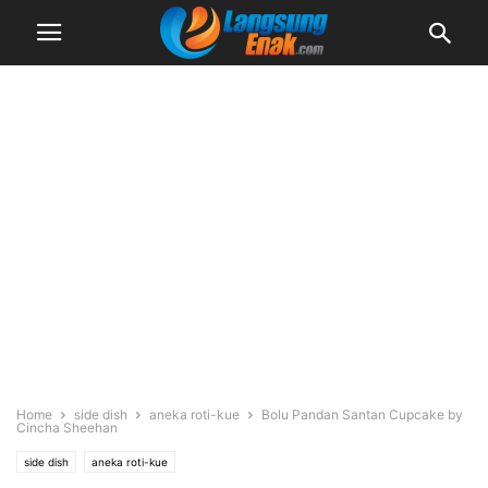
Home
side dish
aneka roti-kue
Bolu Pandan Santan Cupcake by
Cincha Sheehan
side dish
aneka roti-kue