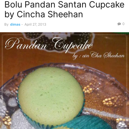
Bolu Pandan Santan Cupcake
by Cincha Sheehan
0
By
dimas
-
April 27, 2013