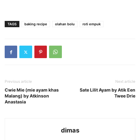
TAGS
baking recipe
olahan bolu
roti empuk
Previous article
Next article
Cwie Mie (mie ayam khas
Sate Lilit Ayam by Atik Een
Malang) by Atkinson
Twee Drie
Anastasia
dimas