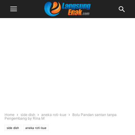
Home
side dish
aneka roti-kue
Bolu Pandan santan tanpa
Pengembang by Rina M
side dish
aneka roti-kue