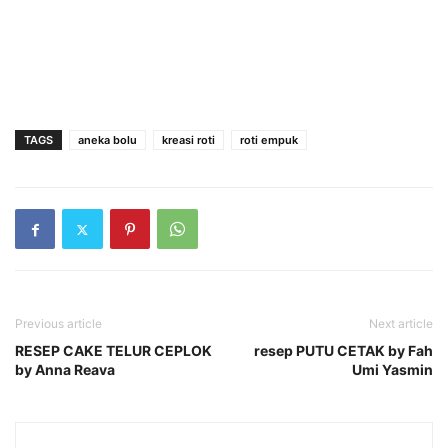
TAGS
aneka bolu
kreasi roti
roti empuk
Previous article
Next article
RESEP CAKE TELUR CEPLOK
resep PUTU CETAK by Fah
by Anna Reava
Umi Yasmin