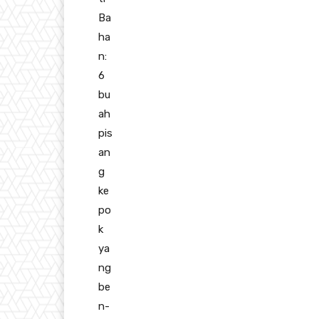
Ba
ha
n:
6
bu
ah
pis
an
g
ke
po
k
ya
ng
be
n-