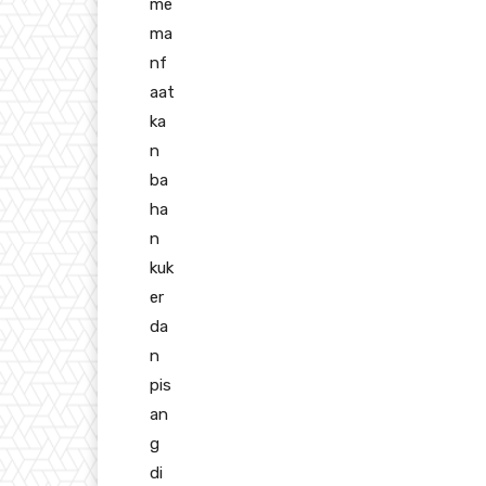
me
ma
nf
aat
ka
n
ba
ha
n
kuk
er
da
n
pis
an
g
di