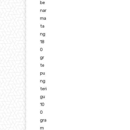
be
nar
ma
ta
ng
18
0
gr
te
pu
ng
teri
gu
10
0
gra
m