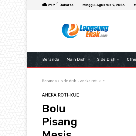
C
29.9
Jakarta
Minggu, Agustus 9, 2026
M
Beranda
Main Dish
Side Dish
Othe
Beranda
side dish
aneka roti-kue
ANEKA ROTI-KUE
Bolu
Pisang
Mesis