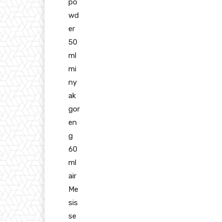
po
wd
er
50
ml
mi
ny
ak
gor
en
g
60
ml
air
Me
sis
se