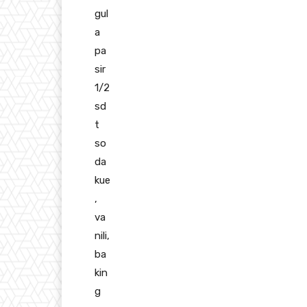
gul
a
pa
sir
1/2
sd
t
so
da
kue
,
va
nili,
ba
kin
g