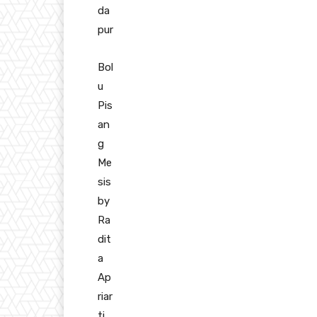
da
pur
Bol
u
Pis
an
g
Me
sis
by
Ra
dit
a
Ap
riar
ti