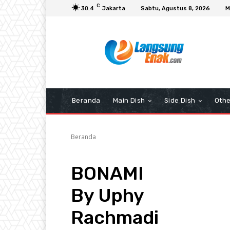
C
30.4
Jakarta
Sabtu, Agustus 8, 2026
M
Beranda
Main Dish
Side Dish
Othe
Beranda
BONAMI
By Uphy
Rachmadi