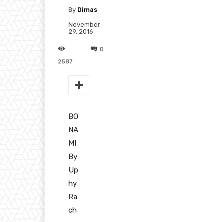
By
Dimas
November
29, 2016
0
2587
BO
NA
MI
By
Up
hy
Ra
ch