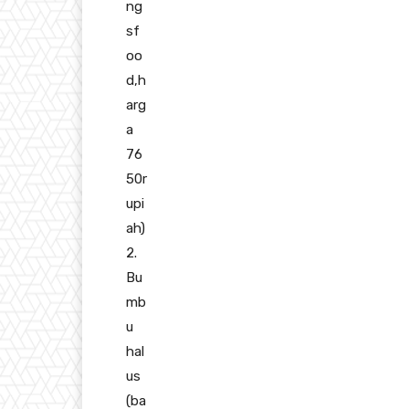
ng
sf
oo
d,h
arg
a
76
50r
upi
ah)
2.
Bu
mb
u
hal
us
(ba