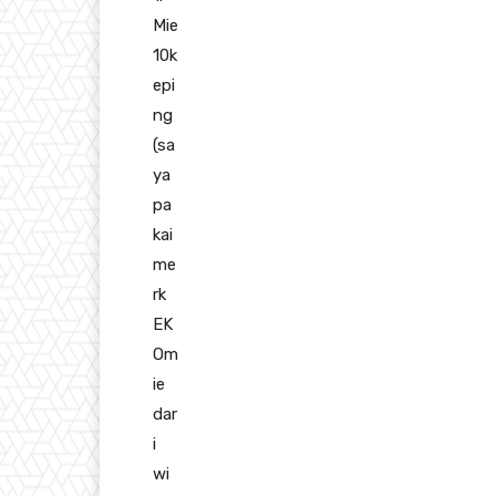
Mie
10k
epi
ng
(sa
ya
pa
kai
me
rk
EK
Om
ie
dar
i
wi