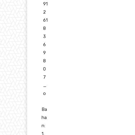
Ba
ha
n:
1.