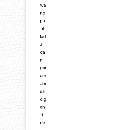
wa
ng
pu
tih,
lad
a
da
n
gar
am
,,bi
sa
dig
an
ti
de