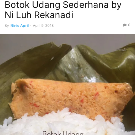
Botok Udang Sederhana by
Ni Luh Rekanadi
0
By
Ninie April
-
April 9, 2018