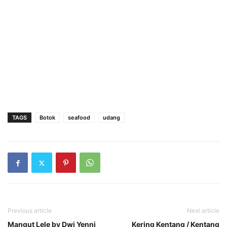
TAGS
Botok
seafood
udang
Previous article
Next article
Mangut Lele by Dwi Yenni
Kering Kentang / Kentang