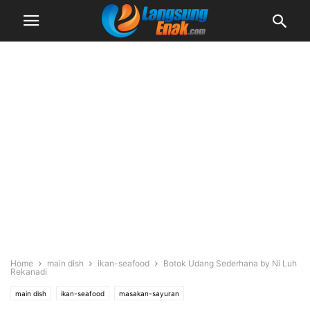
Home
main dish
ikan-seafood
Botok Udang Sederhana by Ni Luh
Rekanadi
main dish
ikan-seafood
masakan-sayuran