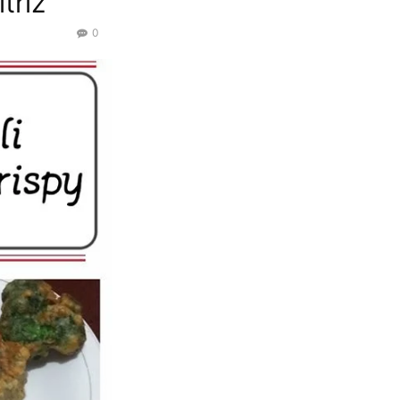
triz
0