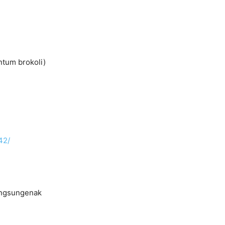
ntum brokoli)
42/
ngsungenak