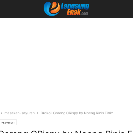
masakan-sayuran
Brokoli Goreng CRispy by Noeng Rinis Fitriz
n-sayuran