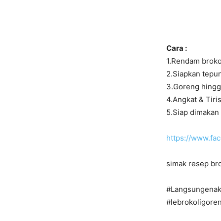
Cara :
1.Rendam brokol
2.Siapkan tepu
3.Goreng hing
4.Angkat & Tiri
5.Siap dimakan 
https://www.f
simak resep bro
#Langsungenak
#lebrokoligore