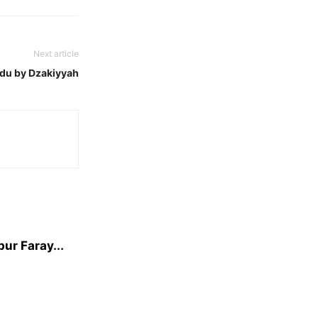
Next article
du by Dzakiyyah
ur Faray...