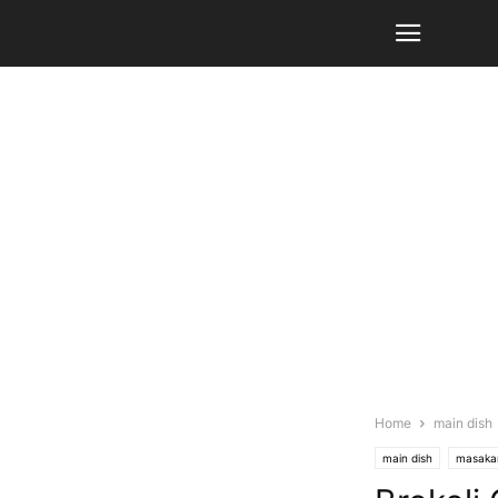
Home
main dish
main dish
masaka