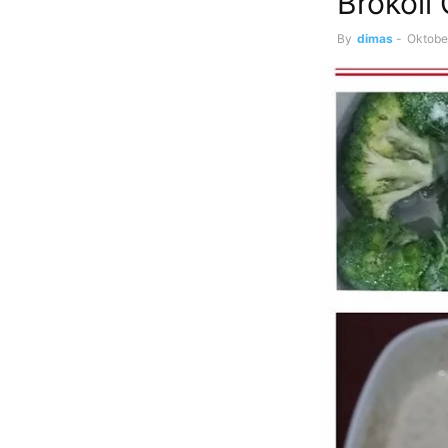
Brokoli
By
dimas
-
Oktobe