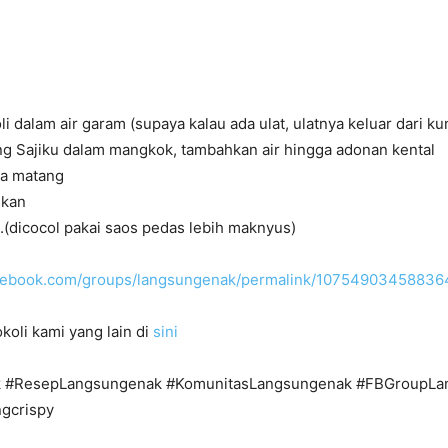
i dalam air garam (supaya kalau ada ulat, ulatnya keluar dari ku
ng Sajiku dalam mangkok, tambahkan air hingga adonan kental
ga matang
skan
.(dicocol pakai saos pedas lebih maknyus)
acebook.com/groups/langsungenak/permalink/10754903458836
koli kami yang lain di
sini
 #ResepLangsungenak #KomunitasLangsungenak #FBGroupLa
ngcrispy