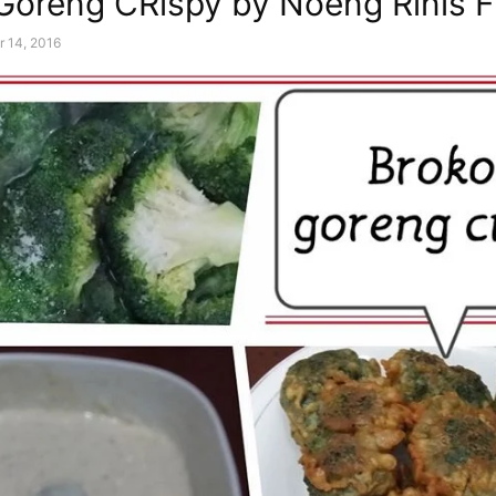
 Goreng CRispy by Noeng Rinis Fi
r 14, 2016