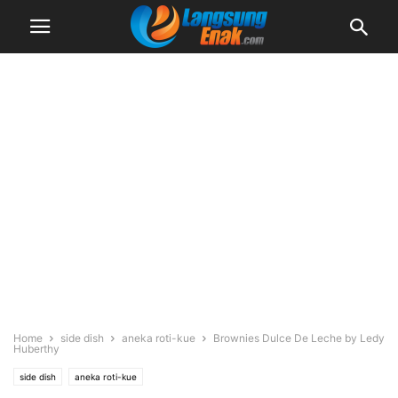
Home
side dish
aneka roti-kue
Brownies Dulce De Leche by Ledy
Huberthy
side dish
aneka roti-kue