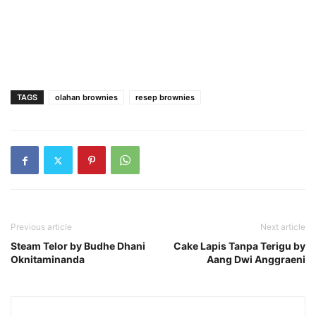
TAGS
olahan brownies
resep brownies
Previous article
Next article
Steam Telor by Budhe Dhani
Cake Lapis Tanpa Terigu by
Oknitaminanda
Aang Dwi Anggraeni