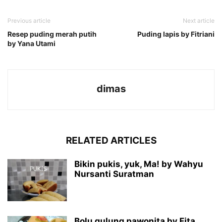
Previous article
Next article
Resep puding merah putih
Puding lapis by Fitriani
by Yana Utami
dimas
RELATED ARTICLES
Bikin pukis, yuk, Ma! by Wahyu
Nursanti Suratman
Bolu gulung pawonita by Fita