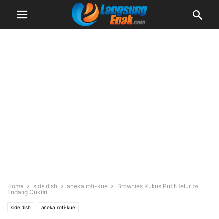
Home
side dish
aneka roti-kue
Brownies Kukus Putih telur by
Endang Cukitri
side dish
aneka roti-kue