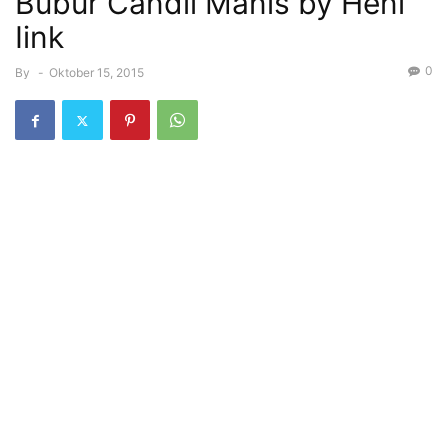
Bubur Candil Manis by Heni
Iink
0
By
-
Oktober 15, 2015