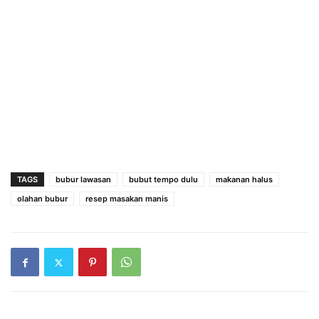
TAGS
bubur lawasan
bubut tempo dulu
makanan halus
olahan bubur
resep masakan manis