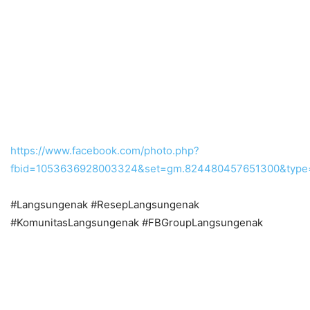
https://www.facebook.com/photo.php?
fbid=1053636928003324&set=gm.824480457651300&type
#Langsungenak #ResepLangsungenak
#KomunitasLangsungenak #FBGroupLangsungenak