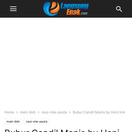
Home
main dish
nasi-mie-pasta
Bubur Candil Manis by Heni Iink
main dish
nasi-mie-pasta