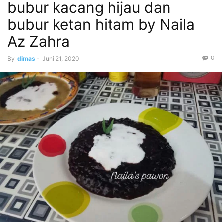
bubur kacang hijau dan
bubur ketan hitam by Naila
Az Zahra
0
By
dimas
-
Juni 21, 2020