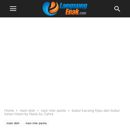
Home
main dish
nasi-mie-pasta
bubur kacang hijau dan bubur
ketan hitam by Naila Az Zahra
main dish
nasi-mie-pasta