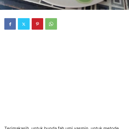
Terimakasih, untuk bunda fah umi yasmin, untuk metode