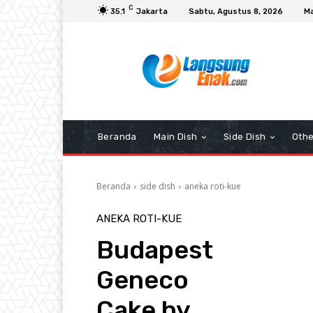
C
35.1
Jakarta
Sabtu, Agustus 8, 2026
Ma
Beranda
Main Dish
Side Dish
Othe
Beranda
side dish
aneka roti-kue
ANEKA ROTI-KUE
Budapest
Geneco
Cake by