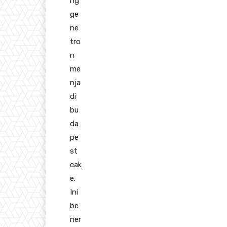
ng
ge
ne
tro
n
me
nja
di
bu
da
pe
st
cak
e.
Ini
be
ner