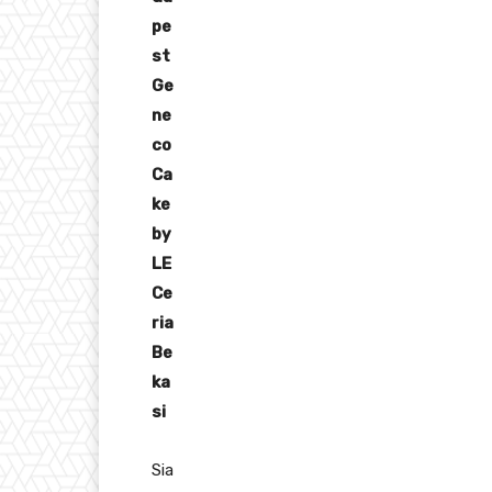
pe
st
Ge
ne
co
Ca
ke
by
LE
Ce
ria
Be
ka
si
Sia