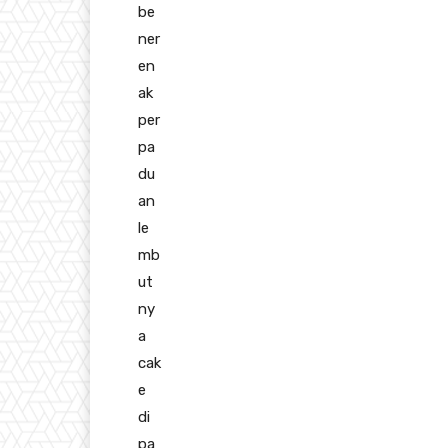
be
ner
en
ak
per
pa
du
an
le
mb
ut
ny
a
cak
e
di
pa