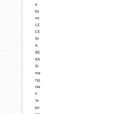
a
ka
mi
LE
CE
RI
A
BE
KA
SI
me
ng
ola
h
te
pu