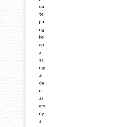
du
te
pu
ng
kel
ap
a
sa
ngr
ai
da
n
as
em
ny
a