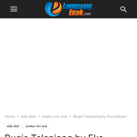
Home
side dish
aneka roti-kue
Bugis Telanjang by Eka Nilasari
side dish
aneka roti-kue