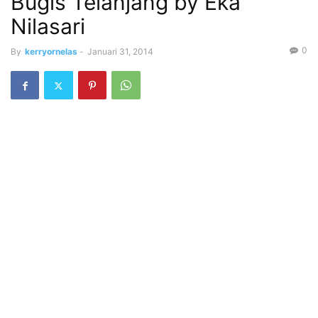
Bugis Telanjang by Eka
Nilasari
0
By
kerryornelas
-
Januari 31, 2014