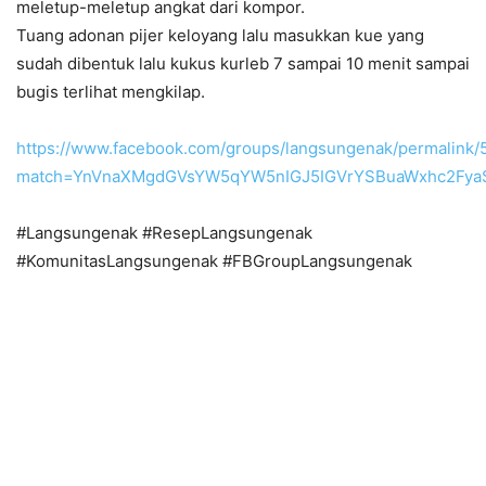
meletup-meletup angkat dari kompor.
Tuang adonan pijer keloyang lalu masukkan kue yang
sudah dibentuk lalu kukus kurleb 7 sampai 10 menit sampai
bugis terlihat mengkilap.
https://www.facebook.com/groups/langsungenak/permalink
match=YnVnaXMgdGVsYW5qYW5nIGJ5IGVrYSBuaWxhc2Fy
#Langsungenak #ResepLangsungenak
#KomunitasLangsungenak #FBGroupLangsungenak