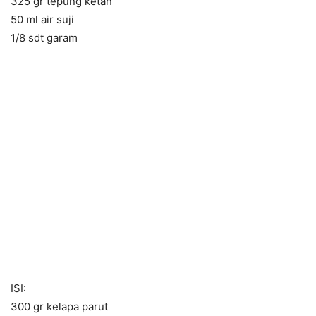
325 gr tepung ketan
50 ml air suji
1/8 sdt garam
ISI:
300 gr kelapa parut