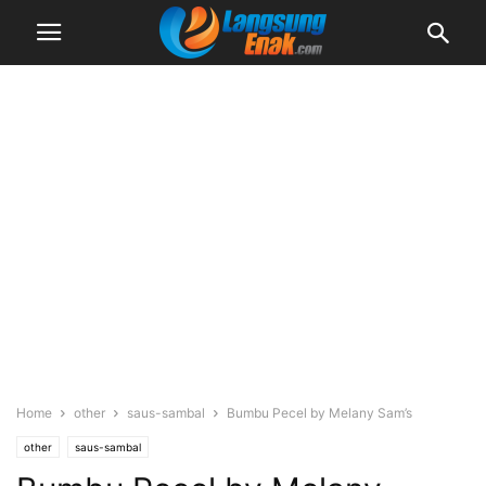
Home
other
saus-sambal
Bumbu Pecel by Melany Sam’s
other
saus-sambal