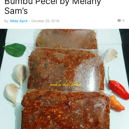
Bumbu Pecel by Melany
Sam’s
0
By
Ninie April
-
Oktober 29, 2019