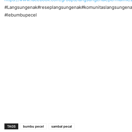
#Langsungenak#reseplangsungenak#komunitaslangsungena
#lebumbupecel
TAGS
bumbu pecel
sambal pecal