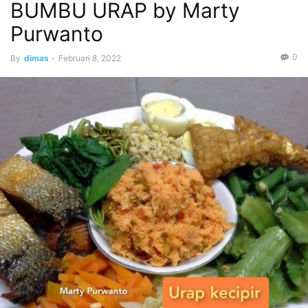
BUMBU URAP by Marty
Purwanto
0
By
dimas
-
Februari 8, 2022