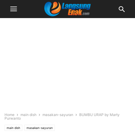
Home
main dish
masakan-sayuran
BUMBU URAP by Marty
Purwanto
main dish
masakan-sayuran