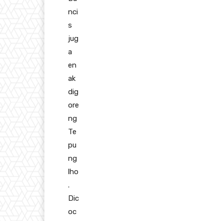
nci
s
jug
a
en
ak
dig
ore
ng
Te
pu
ng
lho
.
Dic
oc