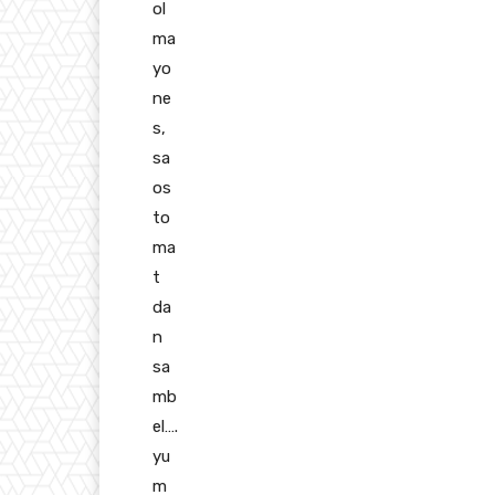
ol
ma
yo
ne
s,
sa
os
to
ma
t
da
n
sa
mb
el….
yu
m