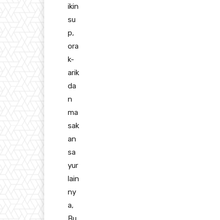
ikin
su
p,
ora
k-
arik
da
n
ma
sak
an
sa
yur
lain
ny
a,
Bu