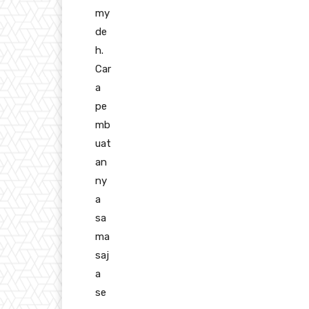
my
de
h.
Car
a
pe
mb
uat
an
ny
a
sa
ma
saj
a
se