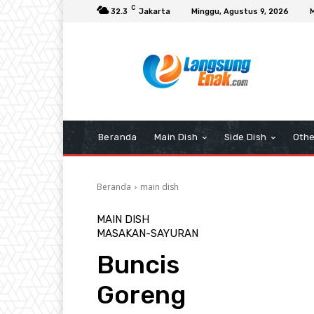
C
32.3
Jakarta
Minggu, Agustus 9, 2026
Beranda
Main Dish
Side Dish
Othe
Beranda
main dish
MAIN DISH
MASAKAN-SAYURAN
Buncis
Goreng