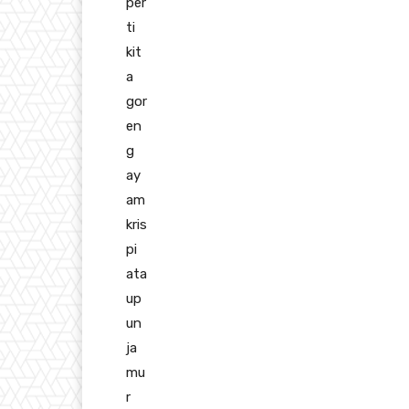
per
ti
kit
a
gor
en
g
ay
am
kris
pi
ata
up
un
ja
mu
r