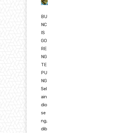
BU
NC
IS
GO
RE
NG
TE
PU
NG
Sel
ain
dio
se
ng,
dib