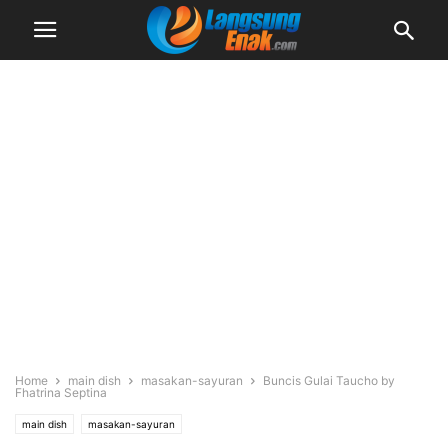
Home
main dish
masakan-sayuran
Buncis Gulai Taucho by
Fhatrina Septina
main dish
masakan-sayuran