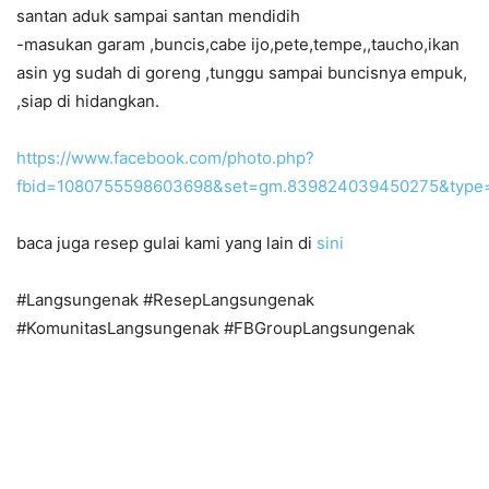
santan aduk sampai santan mendidih
-masukan garam ,buncis,cabe ijo,pete,tempe,,taucho,ikan
asin yg sudah di goreng ,tunggu sampai buncisnya empuk,
,siap di hidangkan.
https://www.facebook.com/photo.php?
fbid=1080755598603698&set=gm.839824039450275&type=
baca juga resep gulai kami yang lain di
sini
#Langsungenak #ResepLangsungenak
#KomunitasLangsungenak #FBGroupLangsungenak