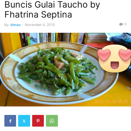
Buncis Gulai Taucho by
Fhatrina Septina
0
By
dimas
-
November 4, 2015