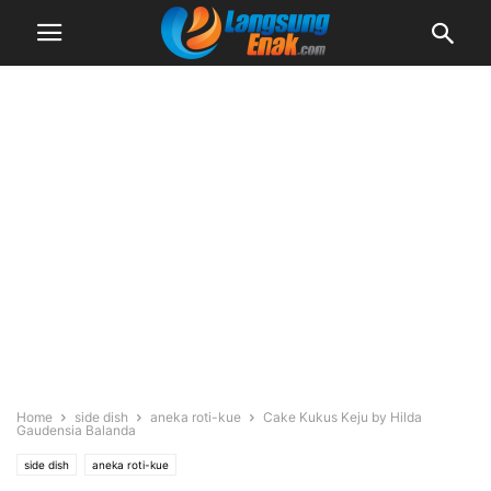
Home
side dish
aneka roti-kue
Cake Kukus Keju by Hilda
Gaudensia Balanda
side dish
aneka roti-kue