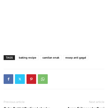
TAGS
baking recipe
camilan enak
resep anti gagal
Previous article
Next article