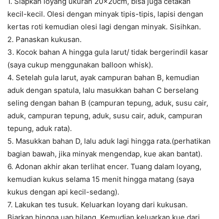
1. Siapkan loyang ukuran 20x20cm, bisa juga cetakan
kecil-kecil. Olesi dengan minyak tipis-tipis, lapisi dengan
kertas roti kemudian olesi lagi dengan minyak. Sisihkan.
2. Panaskan kukusan.
3. Kocok bahan A hingga gula larut/ tidak bergerindil kasar
(saya cukup menggunakan balloon whisk).
4. Setelah gula larut, ayak campuran bahan B, kemudian
aduk dengan spatula, lalu masukkan bahan C berselang
seling dengan bahan B (campuran tepung, aduk, susu cair,
aduk, campuran tepung, aduk, susu cair, aduk, campuran
tepung, aduk rata).
5. Masukkan bahan D, lalu aduk lagi hingga rata.(perhatikan
bagian bawah, jika minyak mengendap, kue akan bantat).
6. Adonan akhir akan terlihat encer. Tuang dalam loyang,
kemudian kukus selama 15 menit hingga matang (saya
kukus dengan api kecil-sedang).
7. Lakukan tes tusuk. Keluarkan loyang dari kukusan.
Biarkan hingga uap hilang. Kemudian keluarkan kue dari