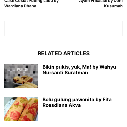
Cake Coklat Puding Labu by
Ayam Frikasse by Doni
Wardiana Dhana
Kusumah
RELATED ARTICLES
Bikin pukis, yuk, Ma! by Wahyu
Nursanti Suratman
Bolu gulung pawonita by Fita
Roesdiana Akva