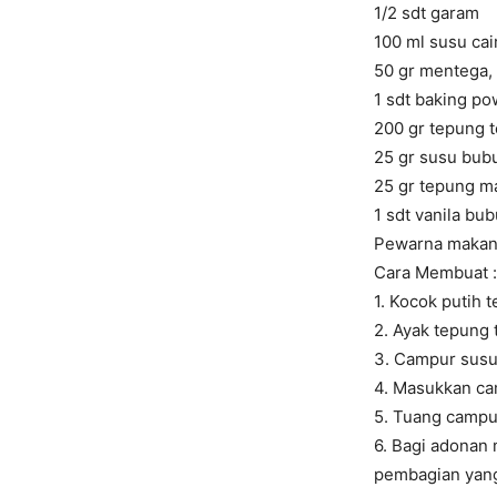
1/2 sdt garam
100 ml susu cai
50 gr mentega, 
1 sdt baking po
200 gr tepung t
25 gr susu bub
25 gr tepung m
1 sdt vanila bu
Pewarna makanan
Cara Membuat :
1. Kocok putih t
2. Ayak tepung 
3. Campur susu 
4. Masukkan cam
5. Tuang campur
6. Bagi adonan 
pembagian yang