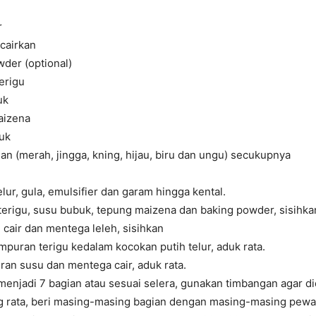
r
cairkan
wder (optional)
erigu
uk
aizena
buk
 (merah, jingga, kning, hijau, biru dan ungu) secukupnya
elur, gula, emulsifier dan garam hingga kental.
terigu, susu bubuk, tepung maizena dan baking powder, sisihka
cair dan mentega leleh, sisihkan
puran terigu kedalam kocokan putih telur, aduk rata.
an susu dan mentega cair, aduk rata.
menjadi 7 bagian atau sesuai selera, gunakan timbangan agar d
 rata, beri masing-masing bagian dengan masing-masing pewa