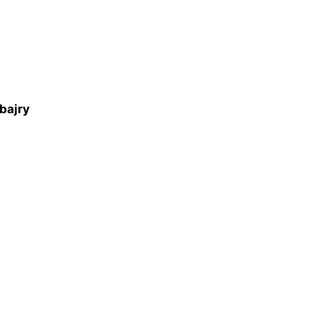
n
bajry