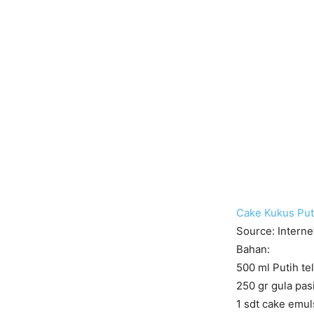
Cake Kukus Put
Source: Interne
Bahan:
500 ml Putih te
250 gr gula pas
1 sdt cake emuls