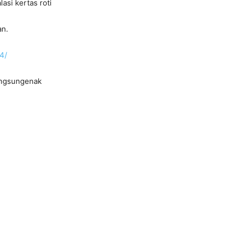
asi kertas roti
an.
4/
ngsungenak