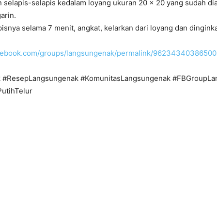
 selapis-selapis kedalam loyang ukuran 20 x 20 yang sudah dial
arin.
apisnya selama 7 menit, angkat, kelarkan dari loyang dan dingink
acebook.com/groups/langsungenak/permalink/96234340386500
 #ResepLangsungenak #KomunitasLangsungenak #FBGroupLa
utihTelur