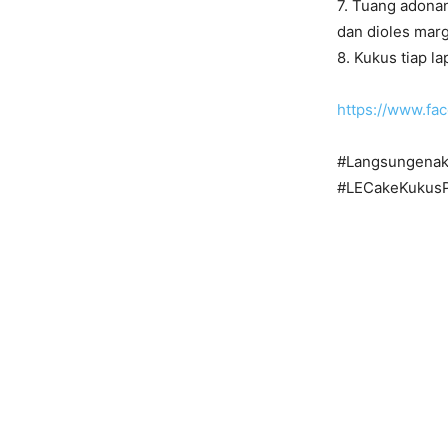
7. Tuang adonan
dan dioles marg
8. Kukus tiap l
https://www.f
#Langsungenak
#LECakeKukusP