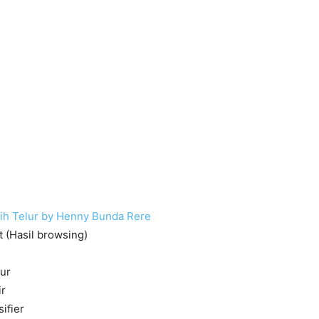
ih Telur by Henny Bunda Rere
t (Hasil browsing)
lur
ir
ifier