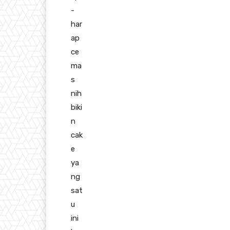
-
har
ap
ce
ma
s
nih
biki
n
cak
e
ya
ng
sat
u
ini