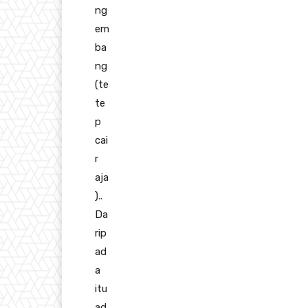
ng
em
ba
ng
(te
te
p
cai
r
aja
)..
Da
rip
ad
a
itu
ad