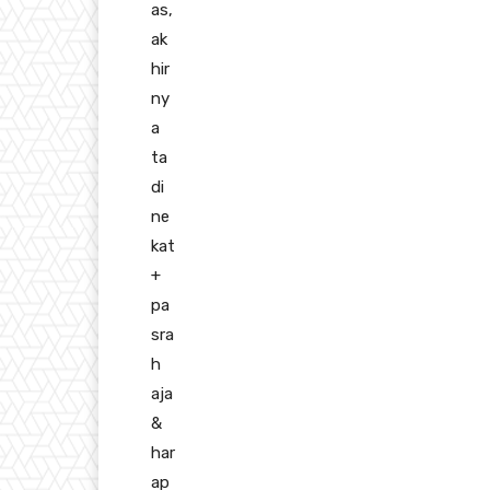
as,
ak
hir
ny
a
ta
di
ne
kat
+
pa
sra
h
aja
&
har
ap