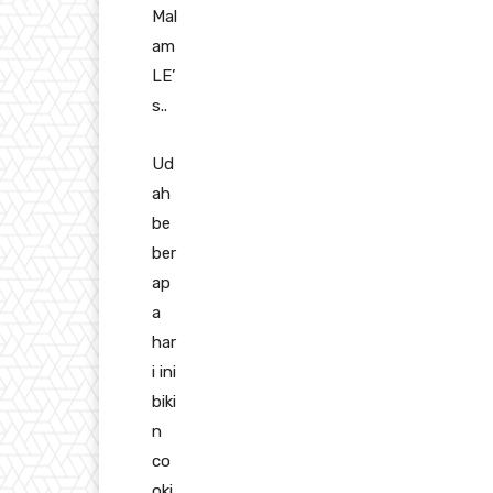
Mal
am
LE’
s..
Ud
ah
be
ber
ap
a
har
i ini
biki
n
co
oki