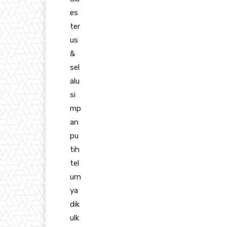
es
ter
us
&
sel
alu
si
mp
an
pu
tih
tel
urn
ya
dik
ulk