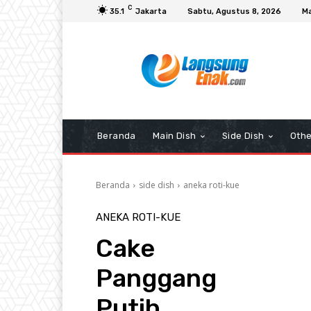
C
35.1
Jakarta
Sabtu, Agustus 8, 2026
Ma
Beranda
Main Dish
Side Dish
Othe
Beranda
side dish
aneka roti-kue
ANEKA ROTI-KUE
Cake
Panggang
Putih