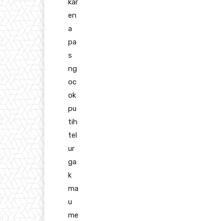
kar
en
a
pa
s
ng
oc
ok
pu
tih
tel
ur
ga
k
ma
u
me