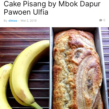
Cake Pisang by Mbok Dapur
Pawoen Ulfia
0
By
dimas
-
Mei 2, 2019