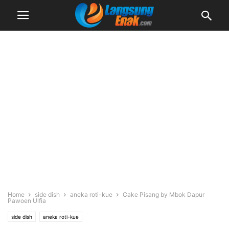
Home
side dish
aneka roti-kue
Cake Pisang by Mbok Dapur
Pawoen Ulfia
side dish
aneka roti-kue