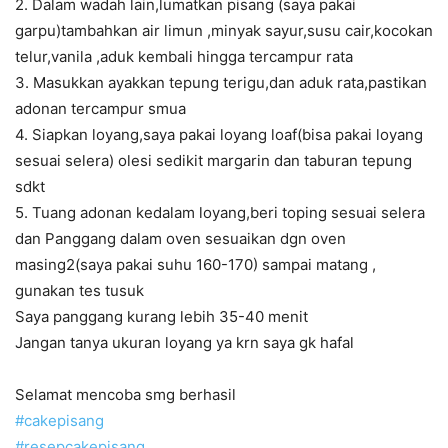
2. Dalam wadah lain,lumatkan pisang (saya pakai
garpu)tambahkan air limun ,minyak sayur,susu cair,kocokan
telur,vanila ,aduk kembali hingga tercampur rata
3. Masukkan ayakkan tepung terigu,dan aduk rata,pastikan
adonan tercampur smua
4. Siapkan loyang,saya pakai loyang loaf(bisa pakai loyang
sesuai selera) olesi sedikit margarin dan taburan tepung
sdkt
5. Tuang adonan kedalam loyang,beri toping sesuai selera
dan Panggang dalam oven sesuaikan dgn oven
masing2(saya pakai suhu 160-170) sampai matang ,
gunakan tes tusuk
Saya panggang kurang lebih 35-40 menit
Jangan tanya ukuran loyang ya krn saya gk hafal
Selamat mencoba smg berhasil
#
cakepisang
#
resepcakepisang