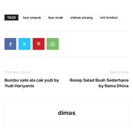
TAGS
kue empuk
kue enak
olahan pisang
roti lembut
Previous article
Next article
Bumbu sate ala cak yudi by
Resep Salad Buah Sederhana
Yudi Hariyanto
by Rama Dhina
dimas