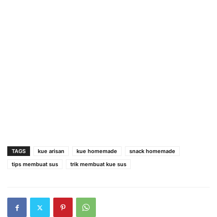
TAGS
kue arisan
kue homemade
snack homemade
tips membuat sus
trik membuat kue sus