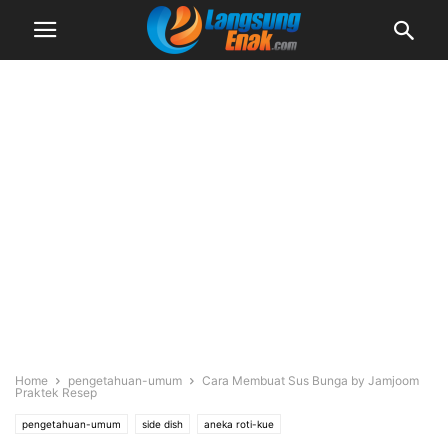
Home
pengetahuan-umum
Cara Membuat Sus Bunga by Jamjoom
Praktek Resep
pengetahuan-umum
side dish
aneka roti-kue