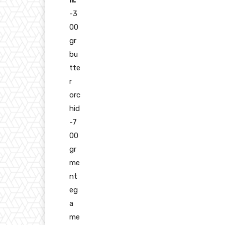
n:
-3
00
gr
bu
tte
r
orc
hid
-7
00
gr
me
nt
eg
a
me