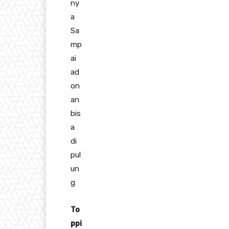
ny
a
Sa
mp
ai
ad
on
an
bis
a
di
pul
un
g
To
ppi