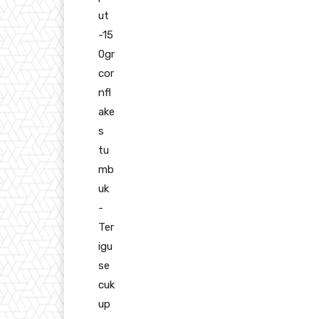
ut
-15
0gr
cor
nfl
ake
s
tu
mb
uk
-
Ter
igu
se
cuk
up