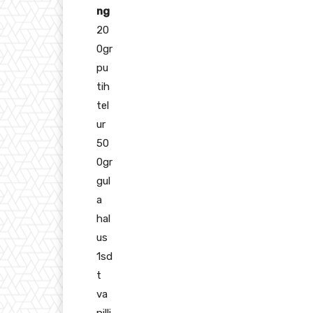
ng
20
0gr
pu
tih
tel
ur
50
0gr
gul
a
hal
us
1sd
t
va