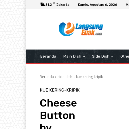
C
31.2
Jakarta
Kamis, Agustus 6, 2026
M
Beranda
Main Dish
Side Dish
Othe
Beranda
side dish
kue kering-kripik
KUE KERING-KRIPIK
Cheese
Button
by