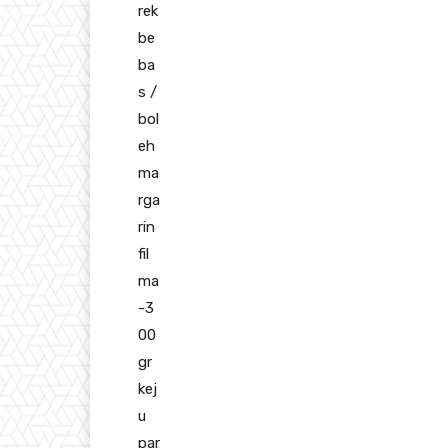
rek
be
ba
s /
bol
eh
ma
rga
rin
fil
ma
-3
00
gr
kej
u
par