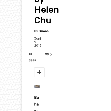
Helen
Chu
By
Dimas
Juni
9,
2016
0
3979
Ba
ha