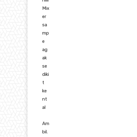
nilli
Mix
er
sa
mp
e
ag
ak
se
diki
t
ke
nt
al
Am
bil.